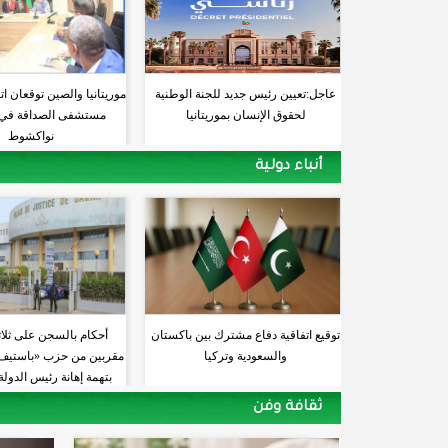
عاجل:تعيين رئيس جديد للجنة الوطنية
موريتانيا والصين توقعان ات
لحقوق الإنسان بموريتانيا
مستشفى الصداقة في 
نواكشوط
أنباء دولية
توقيع اتفاقية دفاع مشترك بين باكستان
أحكام بالسجن على ثلاث
والسعودية وتركيا
مقربين من حزب «باستيف» 
بتهمة إهانة رئيس الدولة
ثقافة وفن