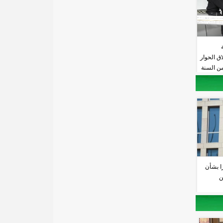
اق الحوار
من السنة
را بشأن
ن