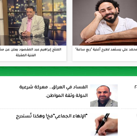
حمد علي يستعد لطرح أغنية "ربع ساعة"
المنتج إبراهيم عبد المقصود يعلن عن مش
الفنية المقبلة
الفساد في العراق… معركة شرعية
الدولة وثقة المواطن.
“الإلهاء الجماعي”فخ! وهكذا تُستدرج