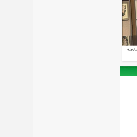
اريعه