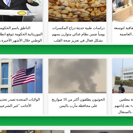
فاقية لتوسعة
دراسات طبية حديثة:دراج المكسرات
الناطق باسم الحكومة
العاصمة
يومياً ضمن نظام غذائي متوازن يسهم
الموريتانية:الحكومة تتوقع انطل
بشكل فعال في تعزيز صحة القلب
الوطني خلال الأشهر الأخيرة 
والشرايين
الجارية
ة معلقين
الحوثيون يطلقون أكثر من 10 صواريخ
الولايات المتحدة تصدر تحذي
بعد إدانتهم
على محافظة مأرب باليمن
الأجانب "غير الشرعيي
 بالسنغال