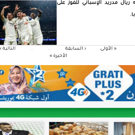
ه ريال مدريد الإسباني للفوز على
ا.
« الأولى
‹ السابقة
…
…
التالية ›
الأخيرة »