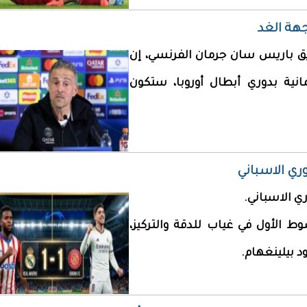
جهة الغد
ريق باريس سان جرمان الفرنسي، إن
مانية بدوري أبطال أوروبا، ستكون
ري الاسباني
ط الأول في غياب للدقة والتركيز،
د بيلينغهام.