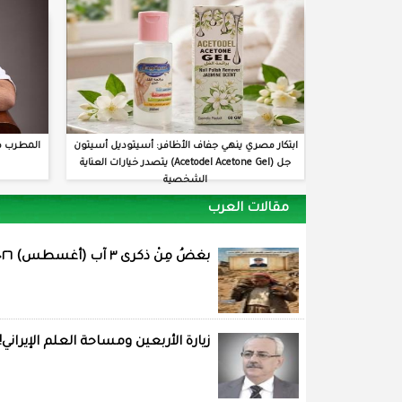
ابتكار مصري ينهي جفاف الأظافر: أسيتوديل أسيتون
المطرب م
جل (Acetodel Acetone Gel) يتصدر خيارات العناية
الشخصية
مقالات العرب
بغضُ مِنْ ذكرى ٣ آب (أغسطس) ٢٠٢٦
زيارة الأربعين ومساحة العلم الإيراني!