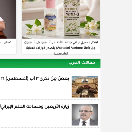
ابتكار مصري ينهي جفاف الأظافر: أسيتوديل أسيتون
المطرب م
جل (Acetodel Acetone Gel) يتصدر خيارات العناية
الشخصية
مقالات العرب
بغضُ مِنْ ذكرى ٣ آب (أغسطس) ٢٠٢٦
زيارة الأربعين ومساحة العلم الإيراني!