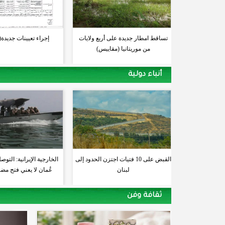
تساقط امطار جديدة على أربع ولايات
إجراء تعيينات جديدة
من موريتانيا (مقاييس)
أنباء دولية
القبض على 10 فتيات اجتزن الحدود إلى
الخارجية الإيرانية: التوص
لبنان
عُمان لا يعني فتح مض
ثقافة وفن