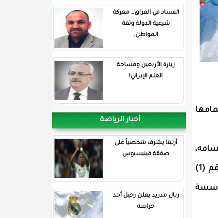
الفساد في العراق… معركة
شرعية الدولة وثقة
المواطن.
زيارة الأربعين ومساحة
العلم الإيراني!
مامها
أخبار الرياضة
أرتيتا يشرف شخصياً على
سامه،
صفقة فينيسيوس
وتلقى شروحًا مفصلة حول هذه المنشأة الصحية الهامة. كما زار الأشغال الجارية في توسعة المدرسة رقم (1)
 مؤسسة
ريال مدريد يعلن رحيل أحد
حراسه