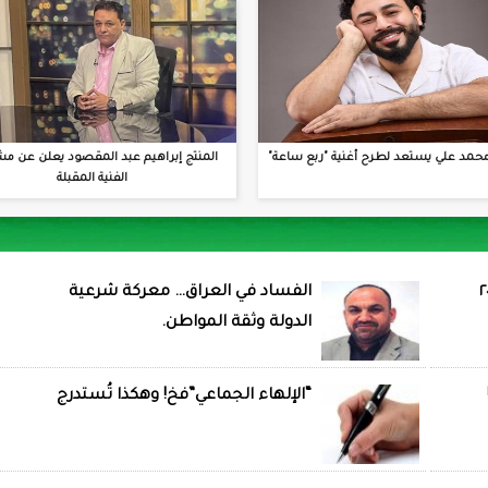
حمد علي يستعد لطرح أغنية "ربع ساعة"
المنتج إبراهيم عبد المقصود يعلن عن مش
الفنية المقبلة
الفساد في العراق… معركة شرعية
الدولة وثقة المواطن.
“الإلهاء الجماعي”فخ! وهكذا تُستدرج