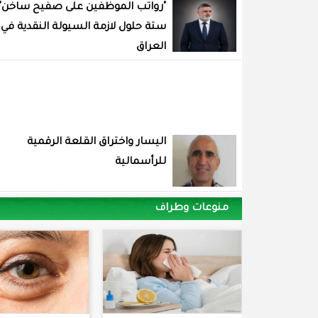
"رواتب الموظفين على صفيح ساخن"
ستة حلول لازمة السيولة النقدية في
العراق
اليسار واختراق القلعة الرقمية
للرأسمالية
منوعات وطراف