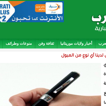
لعرب
أخبار ولايات موريتانيا
ثقافة وفن
منوعات وطرائف
دينا أي نوع من الميول
ي
ة
ة
ع
ا