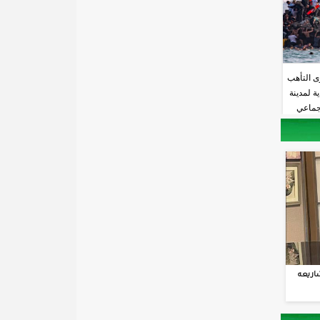
ى التأهب
ة لمدينة
جماعي
اريعه