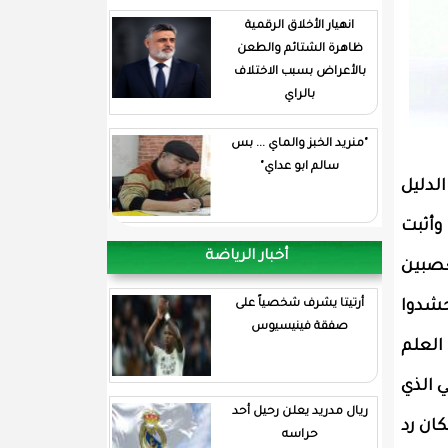
انهيار الأخلاق الرقمية
ظاهرة الشتائم والطعن
بالأعراض بسبب الاختلاف
بالراي
"منريد الخبز والماي ... بس
سالم ابو عداي"
لدليل
وأثبت
أخبار الرياضة
عصبين
حشدوا
أرتيتا يشرف شخصياً على
صفقة فينيسيوس
العلم
 الذي
ريال مدريد يعلن رحيل أحد
ان رد
حراسه