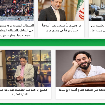
الخامسة من
عراقجي:قريباً سنحدد مساراً ملاحياً
السلطات المغربية ترفع مستو
ي مدينة أطار
جديداً ومؤقتاً في مضيق هرمز
في المناطق الشمالية المحاذي
سبتة تحسبا لمحاولة عبور 
جديدة
حمد علي يستعد لطرح أغنية "ربع ساعة"
المنتج إبراهيم عبد المقصود يعلن عن مش
الفنية المقبلة