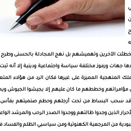
ي
ن
ح
ه
تخطئت الآخرين وتهميشهم بل نهج المجادلة بالحسنى وطرح ا
 جهات ورموز مختلفة سياسة واجتماعية ودينية إلا أنه ثبت 
ملك المنهجية المميزة على غيرها فكان الرد من هؤلاء المت
ت كل مؤامراتهم وخططهم ما كان عليهم إلا يجيشوا الجيوش وي
ي قد سحب البساط من تحت أرجلهم وحطم صنميتهم بفأس 
رار الذين وجدوا ظالتهم ووجدوا الصدر الرحب والمرشد الواعي
ودية من المرجعية الكهنوتية ومن سياسيي الظلم والفساد فك