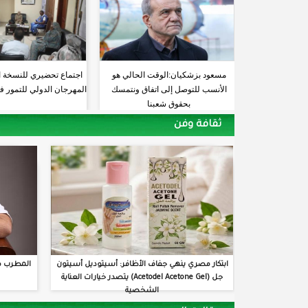
مسعود بزشكيان:الوقت الحالي هو
اجتماع تحضيري للنسخة 
الأنسب للتوصل إلى اتفاق ونتمسك
المهرجان الدولي للتمور ف
بحقوق شعبنا
ثقافة وفن
ابتكار مصري ينهي جفاف الأظافر: أسيتوديل أسيتون
المطرب م
جل (Acetodel Acetone Gel) يتصدر خيارات العناية
الشخصية