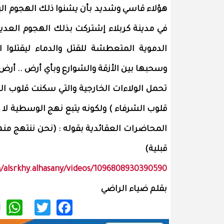
هؤلاء قاسي وشديد بأن يشنوا ذلك الهجوم البر
في مدينة كربلاء إشتركت بذلك الهجوم العديد
الدموية المتعطشة للقتل والدماء ليقتلوا 
وسحبها بين الأزقة والشوارع وبأي أرض .. أرض 
تحمل الولاءات الخارجية والتي سكنت قلوب الخ
قلوب الشرفاء ) ولكونه يتبع نهج الوسطية لا نه
المحاضرات العقائدية بقوله : (نحن ننتهج م
قبلية)
alsrkhy.alhasany/videos/1096808930390590/
بقلم ضياء الراضي
p
itter
acebook