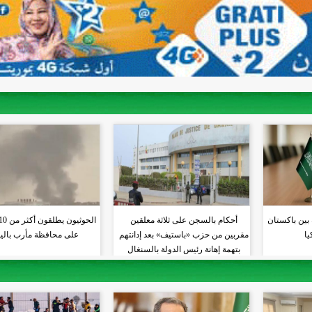
 بين باكستان
أحكام بالسجن على ثلاثة معلقين
يا
مقربين من حزب «باستيف» بعد إدانتهم
على محافظة مأرب بالي
بتهمة إهانة رئيس الدولة بالسنغال