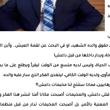
ه
ذ
ي
 حقوق والده الشهيد، او في البحث عن لقمة العيش.. وأبن الإ
، ويدار داخلها من قبل داعش!
 الحياة، وليس لديه متسع من الوقت ليقرأ ويطلع على ما يد
أوى، ولديه الوقت الكافي، ليتغذى الفكر الذي سار عليه والده.
رهابيين، فماذا ستنتج لنا مخيمات داعش؟!
تلى داعش، والمخيمات أصبحت مكانا أمنا لنشر هذا الفكر وتث
 المعنية بالأمر، بل أصبحت المخيمات تدار من قبل منظما