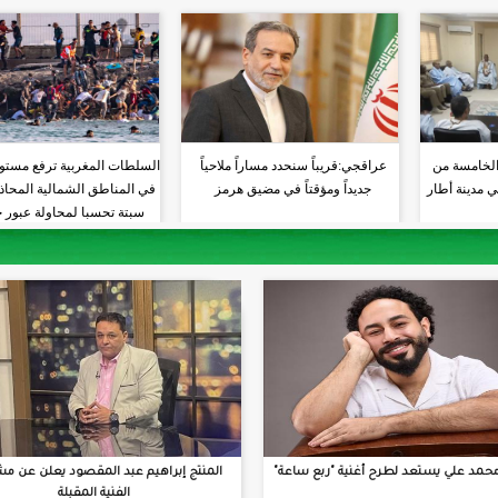
الخامسة من
عراقجي:قريباً سنحدد مساراً ملاحياً
السلطات المغربية ترفع مستو
ي مدينة أطار
جديداً ومؤقتاً في مضيق هرمز
في المناطق الشمالية المحاذي
سبتة تحسبا لمحاولة عبور 
جديدة
حمد علي يستعد لطرح أغنية "ربع ساعة"
المنتج إبراهيم عبد المقصود يعلن عن مش
الفنية المقبلة