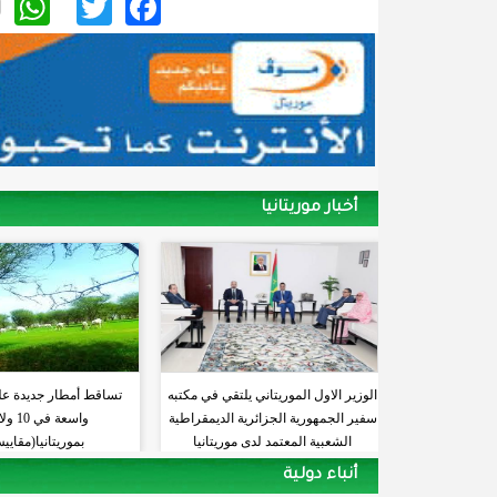
p
itter
acebook
أخبار موريتانيا
الوزير الاول الموريتاني يلتقي في مكتبه
تساقط أمطار جديدة ع
سفير الجمهورية الجزائرية الديمقراطية
واسعة في
الشعبية المعتمد لدى موريتانيا
بموريتانيا(مقايي
أنباء دولية