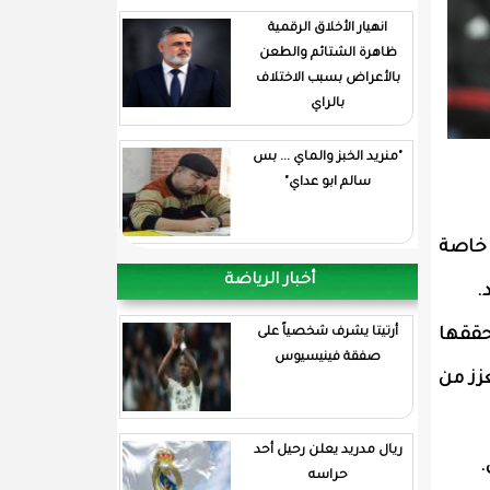
انهيار الأخلاق الرقمية
ظاهرة الشتائم والطعن
بالأعراض بسبب الاختلاف
بالراي
"منريد الخبز والماي ... بس
سالم ابو عداي"
 خاصة
أخبار الرياضة
.
حققها
أرتيتا يشرف شخصياً على
صفقة فينيسيوس
عزز من
ريال مدريد يعلن رحيل أحد
.
حراسه