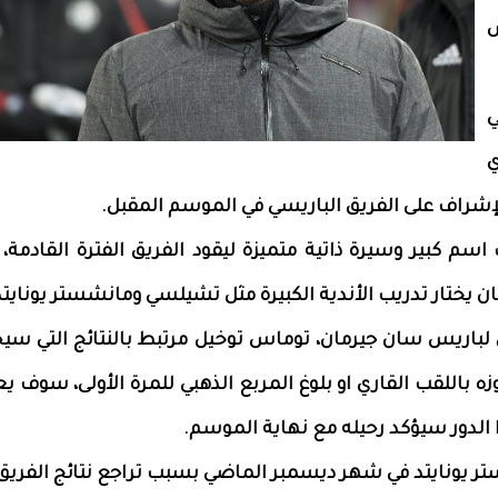
س
ي
ي
إشراف على الفريق الباريسي في الموسم المقبل.
سم كبير وسيرة ذاتية متميزة ليقود الفريق الفترة القادمة،
 كان يختار تدريب الأندية الكبيرة مثل تشيلسي ومانشستر يونايتد
 لباريس سان جيرمان، توماس توخيل مرتبط بالنتائج التي سي
زه باللقب القاري او بلوغ المربع الذهبي للمرة الأولى، سوف ي
 الدور سيؤكد رحيله مع نهاية الموسم.
ستر يونايتد في شهر ديسمبر الماضي بسبب تراجع نتائج الفريق