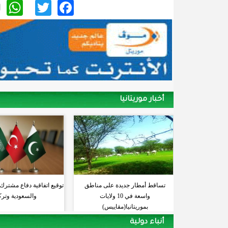
p
itter
acebook
أخبار موريتانيا
تساقط أمطار جديدة على مناطق
توقيع اتفاقية دفاع مشترك
واسعة في 10 ولايات
والسعودية وترك
بموريتانيا(مقاييس)
أنباء دولية