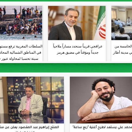
الخامسة من
عراقجي:قريباً سنحدد مساراً ملاحياً
السلطات المغربية ترفع مستو
ي مدينة أطار
جديداً ومؤقتاً في مضيق هرمز
في المناطق الشمالية المحاذي
سبتة تحسبا لمحاولة عبور 
جديدة
حمد علي يستعد لطرح أغنية "ربع ساعة"
المنتج إبراهيم عبد المقصود يعلن عن مش