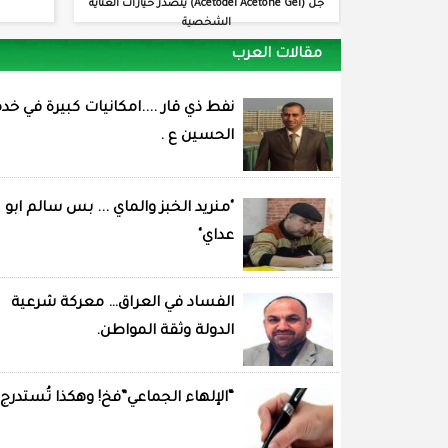
جل (Acetodel Acetone Gel) يتصدر خيارات العناية
الشخصية
مقالات العرب
نفط ذي قار ....امكانيات كبيرة في خد
الحسين ع .
"منريد الخبز والماي ... بس سالم ابو
عداي"
الفساد في العراق… معركة شرعية
الدولة وثقة المواطن.
“الإلهاء الجماعي”فخ! وهكذا تُستدرج