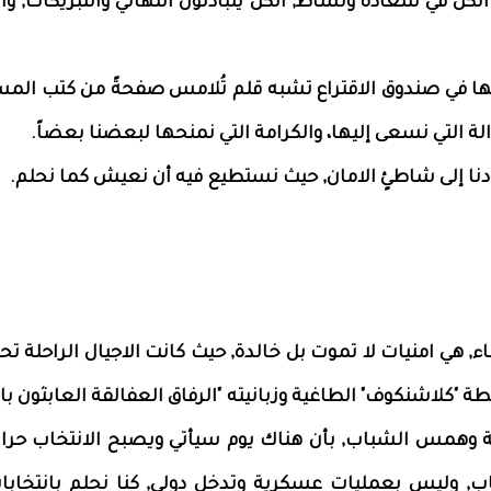
لكل في سعادة ونشاط, الكل يتبادلون التهاني والتبريكات, وال
لها في صندوق الاقتراع تشبه قلم تُلامس صفحةً من كتب المس
لة التي نسعى إليها، والكرامة التي نمنحها لبعضنا بعضاً.
دنا إلى شاطئٍ الامان, حيث نستطيع فيه أن نعيش كما نحلم.
, هي امنيات لا تموت بل خالدة, حيث كانت الاجيال الراحلة تح
 "كلاشنكوف" الطاغية وزبانيته "الرفاق العفالقة العابثون بال
قة وهمس الشباب, بأن هناك يوم سيأتي ويصبح الانتخاب حرا ن
ب, وليس بعمليات عسكرية وتدخل دولي, كنا نحلم بانتخابا