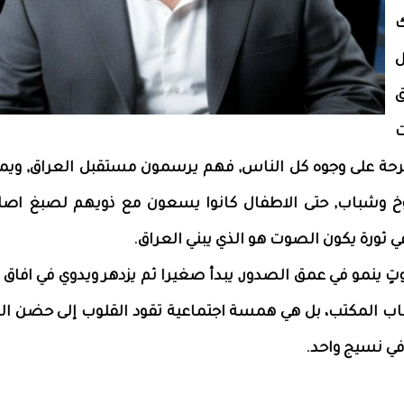
ك
ل
ق
ت
حة على وجوه كل الناس, فهم يرسمون مستقبل العراق, ويم
وخ وشباب, حتى الاطفال كانوا يسعون مع ذويهم لصبغ اص
 ثورة يكون الصوت هو الذي يبني العراق.
تٍ ينمو في عمق الصدور, يبدأ صغيرا ثم يزدهر ويدوي في افاق 
 المكتب، بل هي همسة اجتماعية تقود القلوب إلى حضن الم
في نسيج واحد.