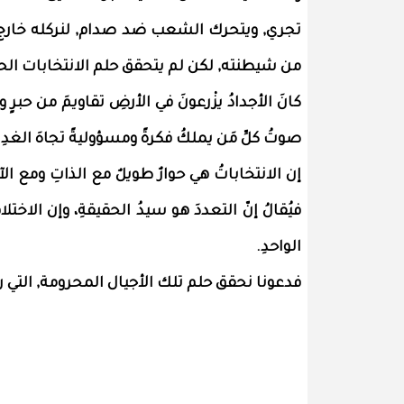
تجري, ويتحرك الشعب ضد صدام, لنركله خارج أس
من شيطنته, لكن لم يتحقق حلم الانتخابات الح
كانَ الأجدادُ يزْرعونَ في الأرضِ تقاويمَ من حبرٍ و
صوتُ كلِّ مَن يملكُ فكرةً ومسؤوليةً تجاهَ الغدِ.
إن الانتخاباتُ هي حوارٌ طويلٌ مع الذاتِ ومع الآ
فيُقالُ إنّ التعددَ هو سيدُ الحقيقةِ، وإن الاخ
الواحدِ.
فدعونا نحقق حلم تلك الأجيال المحرومة, التي ر