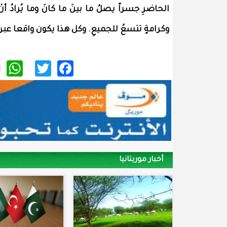
الحاضرِ جسراً يصلُ ما بينَ ما كانَ وما يُرادُ 
وكرامةٍ تتسعُ للجميعِ. وكل هذا يكون واقعا ع
p
itter
acebook
أخبار موريتانيا