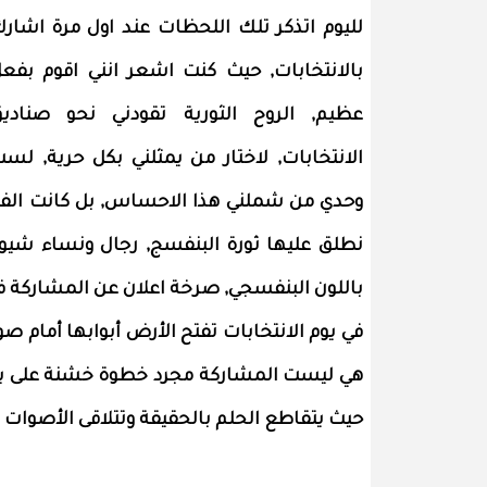
لليوم اتذكر تلك اللحظات عند اول مرة اشار
بالانتخابات, حيث كنت اشعر انني اقوم بفع
عظيم, الروح الثورية تقودني نحو صنادي
الانتخابات, لاختار من يمثلني بكل حرية, لس
وحدي من شملني هذا الاحساس, بل كانت الفر
نطلق عليها ثورة البنفسج, رجال ونساء شي
باللون البنفسجي, صرخة اعلان عن المشاركة في
في يوم الانتخابات تفتح الأرض أبوابها أمام صو
هي ليست المشاركة مجرد خطوة خشنة على باب
حيث يتقاطع الحلم بالحقيقة وتتلاقى الأصوات 