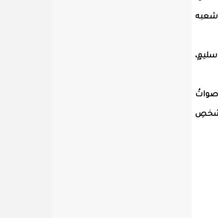
وشعبه
سليمٍ،
أصواتُ
الشخصِ