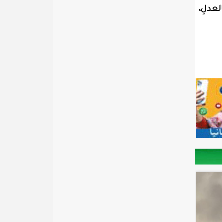
لعدلِ،