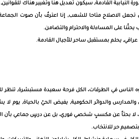
دورة النيابية القادمة, سيكون تعديل هنا وتغيير هناك للقوانين,
جعل الاصلاح متاحا للشعب, إنا اعترفٌ بأن صوت الجماعة
ب يحثّنا على المساءلة والاحترام والتضامن.
عراقي, يحلم بمستقبل ساحر للأجيال القادمة.
وه الناس في الطرقات، الكل فرحة سعيدة مستبشرة, تنظر لل
المدارس والدوائر الحكومية, يفيض الحيّ بالحياة, يوم لا يش
ة، لا بحثاً عن مكسبٍ شخصي فوري، بل عن درسٍ جماعي بأن الأ
تصميم حر للانتخاب.