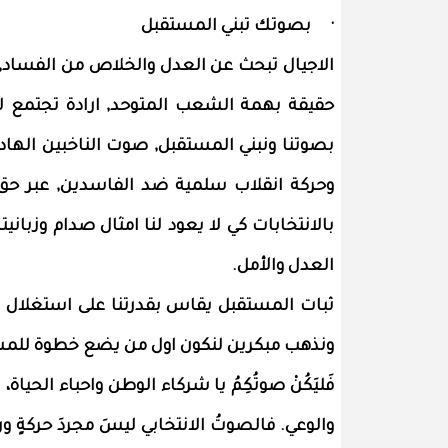
· بصوتك تبني المستقبل
الاجيال تبحث عن العدل والخلاص من الفساد, 
حقيقة بهمة الشعب المتوحد, ارادة تجتمع لل
بصوتنا ونبني المستقبل, صوت الناخبين الهادر
وحركة انقلاب سلمية ضد الفاسدين, عبر حق 
بالانتخابات كي لا يعود لنا امثال صدام وزباني
العدل والأمل.
ثبات المستقبل يقاس بقدرتنا على استغلال صوت
ونذهب مبكرين لنكون اول من يضع خطوة للمس
فَليَكُنْ صوتُكِمُ يا شركاء الوطن واحباء الحياة، 
والوعي. فالصوتُ الانتخابي ليسَ مجردَ حركةٍ 