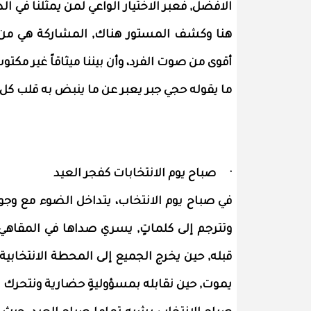
الافضل, فعبر الاختيار الواعي لمن يمثلنا في ال
هنا وكشف المستور هناك, المشاركة هي من ت
أقوى من صوت الفرد، وأن بيننا ميثاقاً غير مكتو
ما يقوله حجي جبر يعبر عن ما ينبض به قلب كل 
· صباح يوم الانتخابات كفجر العيد
في صباح يوم الانتخاب، يتداخل الضوء مع وج
وتترجم إلى كلماتٍ, يسري صداها في المقاهي و
قبله, حين يخرج الجميع إلى المحطة الانتخابي
يموت, حين نقابله بمسؤوليةٍ حضارية ونتحرك ب