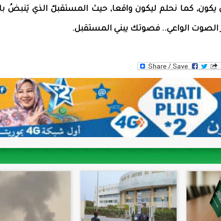
أنْ يكون, كما نحلم ليكون واقعا, حيث المستقبلٌ الذي يَنبضُ با
بر الصوت الواعي.. فصوتك يبني المستقبل.
WhatsAp
Tw
F