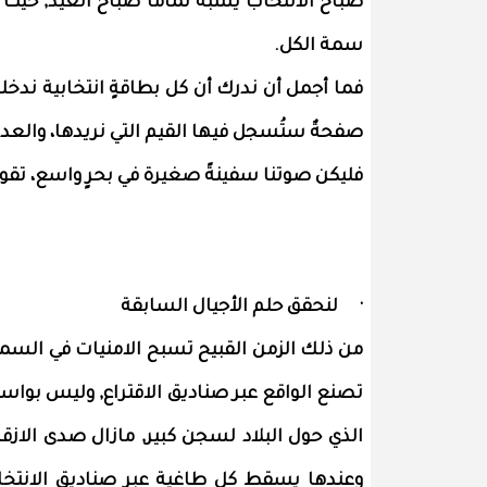
صباح الانتخاب يشبه تماما صباح العيد, حيث ا
سمة الكل.
فما أجمل أن ندرك أن كل بطاقةٍ انتخابية ندخ
صفحةٌ ستُسجل فيها القيم التي نريدها، والعدا
فليكن صوتنا سفينةً صغيرة في بحرٍ واسع، تقو
· لنحقق حلم الأجيال السابقة
من ذلك الزمن القبيح تسبح الامنيات في السماء
تصنع الواقع عبر صناديق الاقتراع, وليس بواسطة
الذي حول البلاد لسجن كبير, مازال صدى الاز
وعندها يسقط كل طاغية عبر صناديق الانتخا