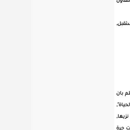
تفاؤل
تقبل,
لم بان
حياة",
زيها,
ت حرة