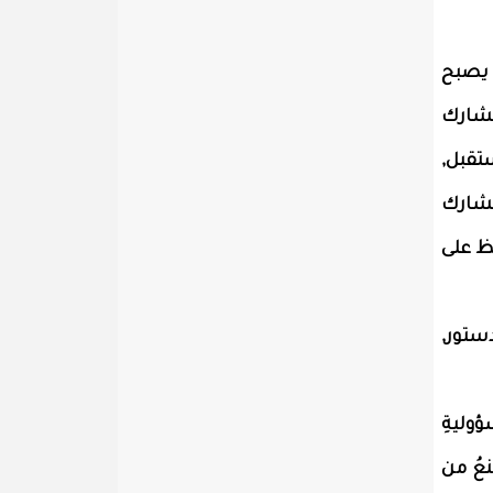
 يصبح
نشارك
تقبل,
نشارك
فظ على
ستور,
ؤوليةِ
نعُ من