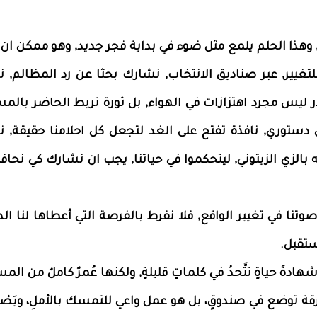
وهذا الحلم يلمع مثل ضوء في بداية فجر جديد, وهو ممكن ان
تغيير, عبر صناديق الانتخاب, نشارك بحثا عن رد المظالم, 
 ليس مجرد اهتزازات في الهواء, بل ثورة تربط الحاضر بالمس
دستوري, نافذة تفتح على الغد لتجعل كل احلامنا حقيقة, 
ته بالزي الزيتوني, ليتحكموا في حياتنا, يجب ان نشارك كي نحا
نا في تغيير الواقع, فلا نفرط بالفرصة التي أعطاها لنا الد
تقبل.
شهادةَ حياةٍ تتَّحدُ في كلماتٍ قليلةٍ, ولكنها عُمرٌ كاملٌ من المس
ورقة توضع في صندوقٍ، بل هو عمل واعي للتمسك بالأملِ، ويَصْ