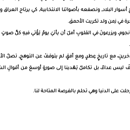
وار البلاد, ونصفعه بأصواتنا الانتخابية, كي يرتاح العراق 
رة في زمن ولد تكريت الأحمق.
نجوم، ويزرعونَ في القلوبِ أملَ أن يأتيَ يومٌ يَؤْتي فيهِ كلُّ صوتٍ 
خرينِ، مع تاريخٍ عِطرٍ, ومع أفقٍ لم يتوقفْ عن التوهجِ, تصلُ ال
تلافَ ليس عداءً، بل تكاملٌ يَهْدينا إلى صورةٍ أوسعَ من أقوالِ 
حلت على الدنيا وهي تحلم بالفرصة المتاحة لنا.