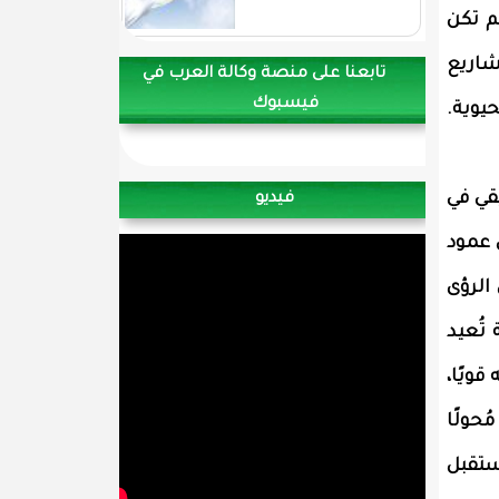
م تكن
شاريع
تابعنا على منصة وكالة العرب في
فيسبوك
يوية.
قي في
فيديو
 عمود
 الرؤى
تُعيد
قويًا،
حولًا
ستقبل