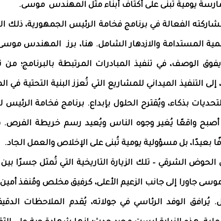
ارسة يومية تُبنى على أكتاف أبناء مثل المهندس موسى.
مشاركته الفعالة في برنامج فخامة الرئيس الجمهورية، ذلك الب
لتنمية المستدامة والازدهار الشامل. هنا، برز المهندس موسى 
 يفوق الوصف، في تنفيذ المبادرات المرتبطة بالبرنامج؛ من 
، إلى التنفيذ الميداني للمشاريع التي تُعزز البنية التحتية في ا
لتحديات بذكاء، ويُقترح الحلول بإبداع. برنامج فخامة الرئيس 
بح واقعًا يُغير وجوه الناس ويُعيد رسم خريطة الفرص. 
ًا بعيدًا، بل مسؤولية يومية تُبنى على الإخلاص والعمل الجاد.
الحوض الشرقي – تلك الزيارة التاريخية التي تُمثل جسرًا بين 
سى جاورا إلى جانب الزعيم الأعلى، كرفيق مخلص ومُنفذ أمين
رافق الوفد الرئاسي في جولاته، يُقدم الملاحظات الدقي