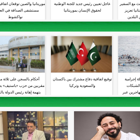
حث مع السفير
عاجل:تعيين رئيس جديد للجنة الوطنية
موريتانيا والصين توقعان اتفاق
نيا تعزيز
لحقوق الإنسان بموريتانيا
مستشفى الصداقة في الع
البلدين
نواكشوط
ة إجرامية
توقيع اتفاقية دفاع مشترك بين باكستان
أحكام بالسجن على ثلاثة م
 الشبكات
والسعودية وتركيا
مقربين من حزب «باستيف» بعد
هاجرين عبر
بتهمة إهانة رئيس الدولة با
ط