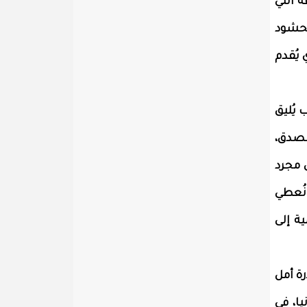
 التي
لحشود
يُقدم
يُليق
الصدق،
 مجرد
 نُعطي
ة إلى
ة أمل
يا، في