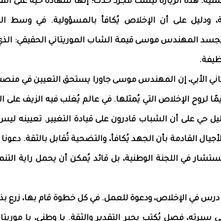
ملية. هذه الزيارة ليست مجرد حدث؛ إنها شهادة حية على الثقة
ودليل على أن الإخلاص يُكافأ بالمسؤولية. في وسط ا
د المهندس موسى قيمة الشاب الموريتاني الحقيقي: الذي 
ظيفة.
اني الأبي، إن المهندس موسى جاورا يستحق التعيين في منصب 
يمًا لروح الإخلاص التي يُمثلها. في عالم يُغلب فيه الزيف على 
ل حي على أن الشباب قادرون على قيادة التغيير. تعيينه ليس
جيال القادمة بأن الجهد يُكافأ، والتضحية تُقابل بالثقة. دعونا
تشار في اللجنة الوطنية، بل قائد يُمكن أن يحمل راية التنمي
رس في الإخلاص، ودعوة للعمل. في كل خطوة قام بها، زرع بذر
ي سيرته، فصل يُكتب بحبر التقدير والثقة. يا وطني، يا موريتان