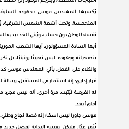
احتياجات المنطقة، ويُترجم الوعود إلى خطط ع
يُكسبها المهندس موسى بجهوده السابقة، 
المتحمسة، وتحت أشعة الشمس الشرقية، يُجس
نفسه للوطن دون حساب، ويُبني الغد بيديه الن
أيها السادة المسؤولون، أيها الشعب الموريت
بتضحياته وجهوده. ليس تعيينًا روتينيًا، بل تكر
والكلام على الفعل، يأتي المهندس موسى كدلي
قرار إداري؛ إنه استثمار في المستقبل، رسالة للأ
له الفرصة ليُثبت، مرة أخرى، أنه ليس مجرد مس
آفاق أبعد.
موسى جاورا ليس اسمًا؛ إنه قصة نجاح وطني، د
تُثمر غدًا. فليكن تعيينه البداية لفصل جديد ف