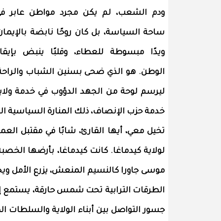
ودم الشعب، لم يكن مجرد مواطن عابر ف
ساحة السياسة، بل كان روحًا نابضة بالإيمان
ويدًا مبسوطة للعطاء، وقلبًا ينبض بإيقا
الوطن. هو الذي ضحى بسنين الشباب والراحة
ليرسم لوحة من الجهد الدؤوب في خدمة ولاية كي
خدمة حزب الإنصاف، ذلك المنارة السياسية ال
تخيل معي، أيها القارئ، شابًا في مقتبل العم
لولاية كيدماغا. كانت كيدماغا، بأرضها الخصب
موسى جاورا كالنسيم المنعش، يزرع الأمل ويحص
الطرقات الترابية تحت شمس حارقة، يستمع إل
جسور التواصل بين أبناء الولاية والسلطات ا