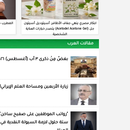
ابتكار مصري ينهي جفاف الأظافر: أسيتوديل أسيتون
المطرب م
جل (Acetodel Acetone Gel) يتصدر خيارات العناية
الشخصية
مقالات العرب
بغضُ مِنْ ذكرى ٣ آب (أغسطس) ٢٠٢٦
زيارة الأربعين ومساحة العلم الإيراني!
"رواتب الموظفين على صفيح ساخن"
ستة حلول لازمة السيولة النقدية في