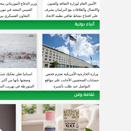
الأمين العام لوزارة الثقافة والفنون
وزير الدفاع الموريتاني يب
والاتصال والعلاقات مع البرلمان يشرف
الصيني المعتد في موريتا
على افتتاح نشاط ثقافي نظمه الاتحاد
التعاون العسكري بين 
الموريتاني للأدب الشعبي
أنباء دولية
وزارة الخارجية الأمريكية تعتزم فحص
اسبانيا تعلن تفكيك شبك
حسابات الصحفيين الأجانب على مواقع
وصفتها بأنها من أكبر
التواصل عند طلب تأشيرة
المتورطة في تهريب الم
البحر المتوس
ثقافة وفن