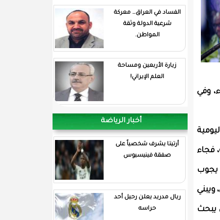
الفساد في العراق… معركة
شرعية الدولة وثقة
المواطن.
زيارة الأربعين ومساحة
العلم الإيراني!
ء، وفي
أخبار الرياضة
يومية
أرتيتا يشرف شخصياً على
 فجاء
صفقة فينيسيوس
 يجوب
ويبني
ريال مدريد يعلن رحيل أحد
 يبحث
حراسه