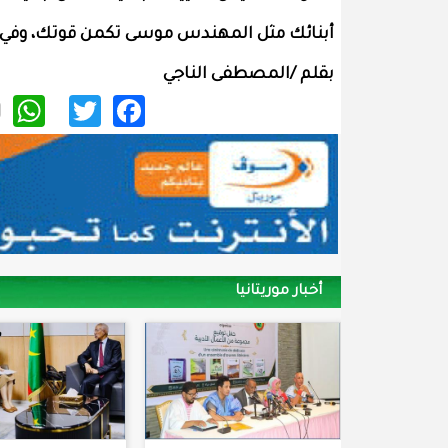
أبنائك مثل المهندس موسى تكمن قوتك، وفي ت
بقلم /المصطفى الناجي
p
itter
acebook
أخبار موريتانيا