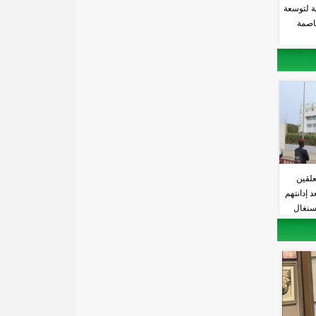
ية لتوسعة
اصمة
علقين
 إدانتهم
لسنغال