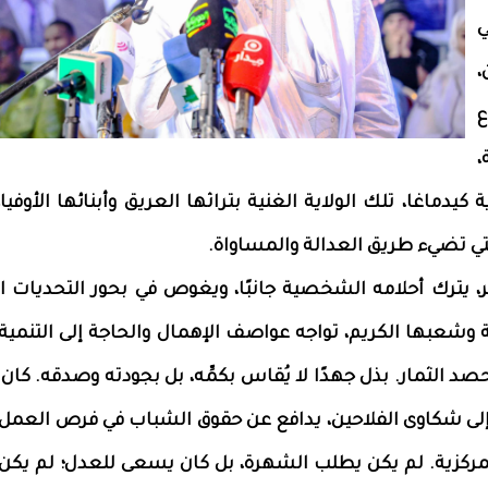
ي
،
ع
،
دماغا، تلك الولاية الغنية بتراثها العريق وأبنائها الأوفيا
تي تضيء طريق العدالة والمساواة.
ر، يترك أحلامه الشخصية جانبًا، ويغوص في بحور التحديات ال
ة وشعبها الكريم، تواجه عواصف الإهمال والحاجة إلى التنمية،
د الثمار. بذل جهدًا لا يُقاس بكمِّه، بل بجودته وصدقه. كان
ى شكاوى الفلاحين، يدافع عن حقوق الشباب في فرص العمل، 
لمركزية. لم يكن يطلب الشهرة، بل كان يسعى للعدل؛ لم يكن