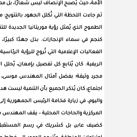
الأمة، حيث يُصبح الإنصاف ليس شعارًا، بل مم
ثم جاءت اللحظة التي تُكلل الجهود بالتتويج: 
الطموح الذي يُمثل رؤية موريتانيا الجديدة ل
كنجم في سماء الإنجازات. بذل جهدًا كبيرًا،
الفعاليات الإعلامية التي تُروج للرؤية الرئاسية
الريفية. كان يُتابع كل تفصيل بإمعان، يُحلل ا
مجرد وثيقة؛ بفضل أمثال المهندس موسى، أص
اجتماع، كان يُذكر الجميع بأن التنمية ليست هدف
واليوم، في زيارة فخامة الرئيس الجمهورية إلى 
المركزية والحاجات المحلية – يقف المهندس مو
كضيف عابر، بل كشريك في رسم المستقبل. يُ