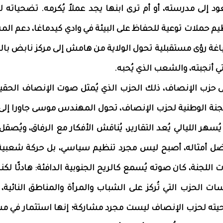
د إلى مدرسته، أو أم ترى ابنها يجد عملاً يُكرمه. تضحياته ل
يم حملات توعية للحفاظ على البيئة في وادي كيدماغا، دعم الم
ياغة رؤى مستقبلية تحول الولاية من هامش إلى مركز نابض بالح
ي أنجبته، والشعب الذي يُحبه.
إلى حزب الإنصاف، ذلك الحزب الذي يُمثل صوت الإنصاف الحقي
جنة الوطنية لحزب الإنصاف، تحول المهندس موسى جاورا إلى
سهر الليالي يُعد التقارير، يُناقش الأفكار مع الرفاق، ويُصقل
 بفضل أمثاله، أصبح ليس مجرد تنظيم سياسي، بل حركة شعبية 
اللجنة، كان صوته يُسمع كالريح الجنوبية الدافئة: هادئًا لكنه 
الحزب التي تُركز على الشباب والمرأة والمناطق النائية، مُ
ضحيته لحزب الإنصاف ليست مجرد مشاركة؛ إنها استثمار في م