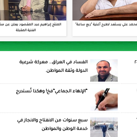
حمد علي يستعد لطرح أغنية "ربع ساعة"
المنتج إبراهيم عبد المقصود يعلن عن مش
الفنية المقبلة
الفساد في العراق… معركة شرعية
الدولة وثقة المواطن.
“الإلهاء الجماعي”فخ! وهكذا تُستدرج
سبع سنوات من الانفتاح والانجاز في
خدمة الوطن والمواطن