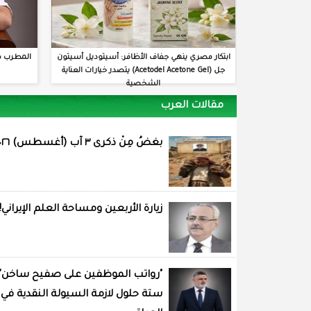
ابتكار مصري ينهي جفاف الأظافر: أسيتوديل أسيتون
المطرب م
جل (Acetodel Acetone Gel) يتصدر خيارات العناية
الشخصية
مقالات العرب
بغضُ مِنْ ذكرى ٣ آب (أغسطس) ٢٠٢٦
زيارة الأربعين ومساحة العلم الإيراني!
"رواتب الموظفين على صفيح ساخن"
ستة حلول لازمة السيولة النقدية في