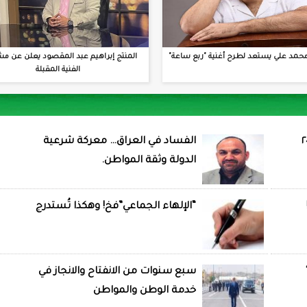
حمد علي يستعد لطرح أغنية "ربع ساعة"
المنتج إبراهيم عبد المقصود يعلن عن مش
الفنية المقبلة
الفساد في العراق… معركة شرعية
الدولة وثقة المواطن.
“الإلهاء الجماعي”فخ! وهكذا تُستدرج
سبع سنوات من الانفتاح والانجاز في
خدمة الوطن والمواطن