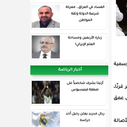
الفساد في العراق… معركة
شرعية الدولة وثقة
المواطن.
زيارة الأربعين ومساحة
العلم الإيراني!
الرسمية
أخبار الرياضة
أرتيتا يشرف شخصياً على
رنًا،
صفقة فينيسيوس
س عمق
ريال مدريد يعلن رحيل أحد
أصالة
حراسه