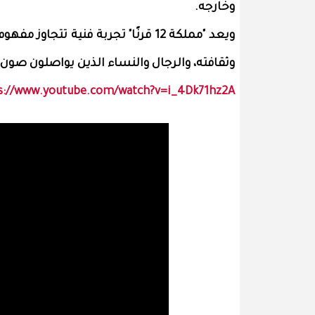
وخارجه.
ويعد "مملكة 12 قرنًا" تجربة فنية ت
وثقافته، والرجال والنساء الذين يواصلون صون 
s://www.youtube.com/watch?v=i_4Dk71hz2A