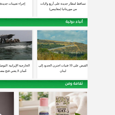
تساقط امطار جديدة على أربع ولايات
إجراء تعيينات جديدة
من موريتانيا (مقاييس)
أنباء دولية
القبض على 10 فتيات اجتزن الحدود إلى
الخارجية الإيرانية: التوص
لبنان
عُمان لا يعني فتح مض
ثقافة وفن