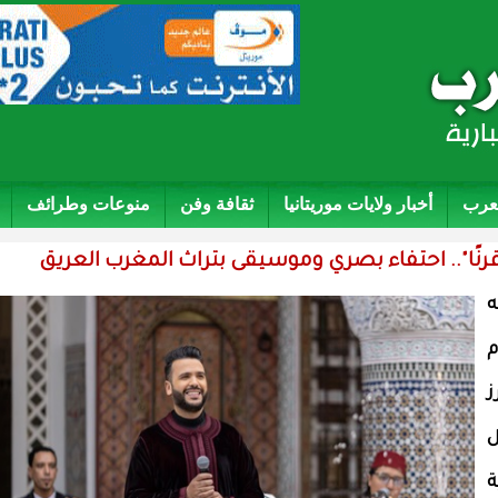
لعرب
أخبار ولايات موريتانيا
ثقافة وفن
منوعات وطرائف
ه
قدم
ز
ل
ة