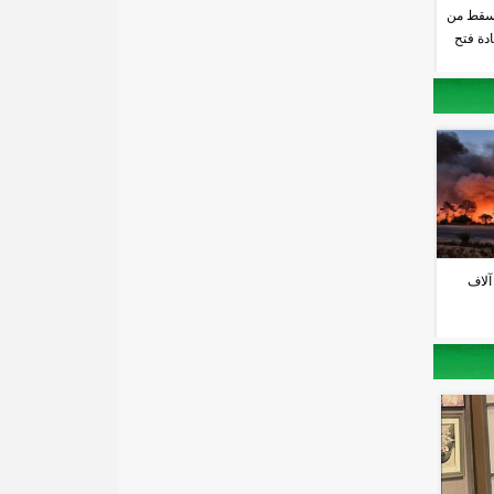
سقط من
دة فتح
آلاف