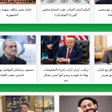
 مع مجتبى
اليكم البيان الصادر عقب اجتماع مجلس
عاجل:تعيين مكلف بمهمة ب
اية
الوزراء اليوم(بيان)
الجمهورية
اق مع عُمان
ترامب: إيران أرادت إجراء المفاوضات
مسعود بزشكيان:التواصل مع
يق هرمز
وهذا ما نقوم به ويبدو أنها تسير بشكل
خامنئي صعب للغاية
جيد