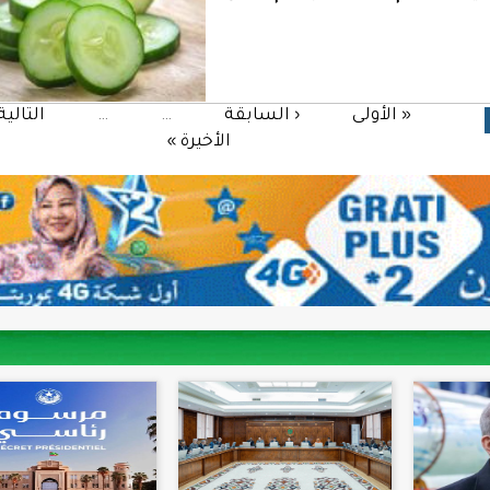
« الأولى
‹ السابقة
…
…
التالية
الأخيرة »