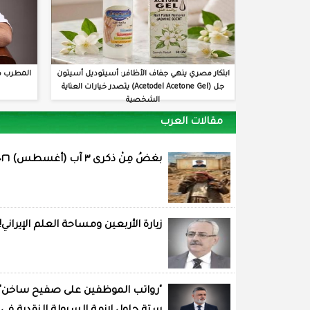
ابتكار مصري ينهي جفاف الأظافر: أسيتوديل أسيتون
المطرب م
جل (Acetodel Acetone Gel) يتصدر خيارات العناية
الشخصية
مقالات العرب
بغضُ مِنْ ذكرى ٣ آب (أغسطس) ٢٠٢٦
زيارة الأربعين ومساحة العلم الإيراني!
"رواتب الموظفين على صفيح ساخن"