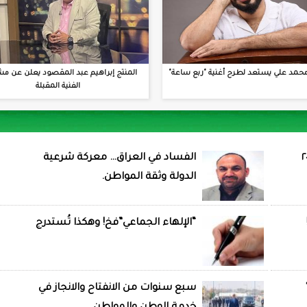
حمد علي يستعد لطرح أغنية "ربع ساعة"
المنتج إبراهيم عبد المقصود يعلن عن مش
الفنية المقبلة
الفساد في العراق… معركة شرعية
الدولة وثقة المواطن.
“الإلهاء الجماعي”فخ! وهكذا تُستدرج
سبع سنوات من الانفتاح والانجاز في