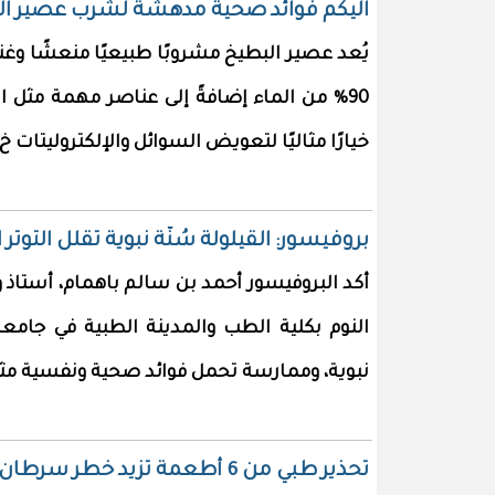
اليكم فوائد صحية مدهشة لشرب عصير ال
يُعد عصير البطيخ مشروبًا طبيعيًا منعشًا وغني
90% من الماء إضافةً إلى عناصر مهمة مثل 
خيارًا مثاليًا لتعويض السوائل والإلكتروليتات خ
بروفيسور: القيلولة سُنَّة نبوية تقلل التوت
أكد البروفيسور أحمد بن سالم باهمام، أستا
النوم بكلية الطب والمدينة الطبية في جامعة
نبوية، وممارسة تحمل فوائد صحية ونفسية مثبتة
تحذير طبي من 6 أطعمة تزيد خطر سرطان القولون ويجب تجنبها فورًا