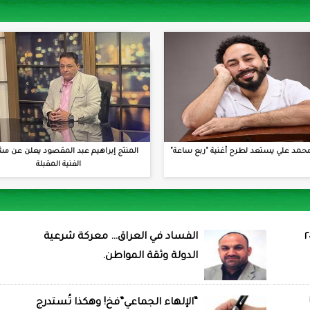
حمد علي يستعد لطرح أغنية "ربع ساعة"
المنتج إبراهيم عبد المقصود يعلن عن مش
الفنية المقبلة
الفساد في العراق… معركة شرعية
الدولة وثقة المواطن.
“الإلهاء الجماعي”فخ! وهكذا تُستدرج