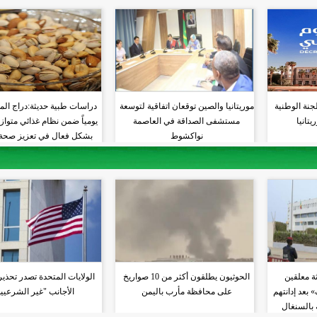
جنة الوطنية
موريتانيا والصين توقعان اتفاقية لتوسعة
دراسات طبية حديثة:دراج ال
تانيا
مستشفى الصداقة في العاصمة
يومياً ضمن نظام غذائي متوا
نواكشوط
بشكل فعال في تعزيز صحة 
والشرايين
ة معلقين
الحوثيون يطلقون أكثر من 10 صواريخ
الولايات المتحدة تصدر تحذي
بعد إدانتهم
على محافظة مأرب باليمن
الأجانب "غير الشرعيي
 بالسنغال