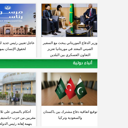
وزير الدفاع الموريتاني يبحث مع السفير
عاجل:تعيين رئيس جديد لل
الصيني المعتد في موريتانيا تعزيز
لحقوق الإنسان بموري
التعاون العسكري بين البلدين
أنباء دولية
توقيع اتفاقية دفاع مشترك بين باكستان
أحكام بالسجن على ثلاث
والسعودية وتركيا
مقربين من حزب «باستيف» 
بتهمة إهانة رئيس الدولة