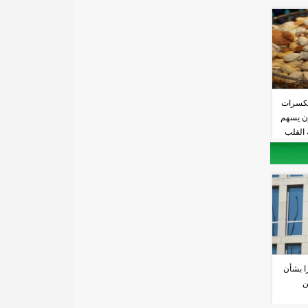
مكسرات
زن يسهم
القلب
را بشأن
ن