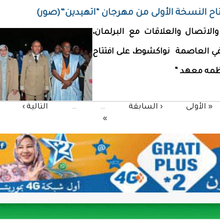
تتاح النسخة الأولى من مهرجان “اتهيدين”(صور)
والاتصال والعلاقات مع البرلمان،
في العاصمة نواكشوط، على افتتاح
نظمه معهد “
« الأولى
‹ السابقة
…
…
التالية ›
»