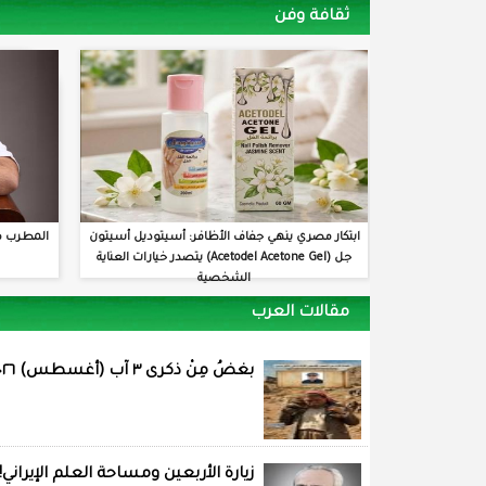
ثقافة وفن
ابتكار مصري ينهي جفاف الأظافر: أسيتوديل أسيتون
المطرب م
جل (Acetodel Acetone Gel) يتصدر خيارات العناية
الشخصية
مقالات العرب
بغضُ مِنْ ذكرى ٣ آب (أغسطس) ٢٠٢٦
زيارة الأربعين ومساحة العلم الإيراني!