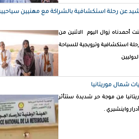
لرشيد عن رحلة استكشافية بالشراكة مع مهنيين سياحيي
نت أحمدناه زوال اليوم الاثنين من
 رحلة استكشافية وترويجية للسياحة
دوليين
ات شمال موريتانيا
ريتانيا من موجة حر شديدة ستتأثر
رار واينشيري .