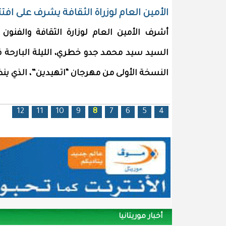
الأمين العام لوزراة الثقافة يشرف على اف
أشرف الأمين العام لوزارة الثقافة والفنون 
السيد سيد محمد جدو خطري، الليلة البارحة 
النسخة الأولى من مهرجان “اتهيدين”، الذي ي
12
11
10
9
8
7
6
5
4
الصفحات
أخبار موريتانيا