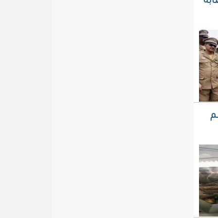
ايتي لعصابه
م